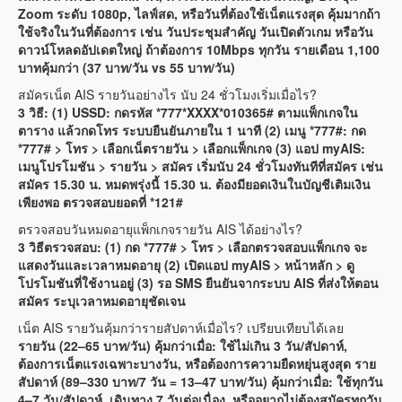
Zoom ระดับ 1080p, ไลฟ์สด, หรือวันที่ต้องใช้เน็ตแรงสุด คุ้มมากถ้า
ใช้จริงในวันที่ต้องการ เช่น วันประชุมสำคัญ วันเปิดตัวเกม หรือวัน
ดาวน์โหลดอัปเดตใหญ่ ถ้าต้องการ 10Mbps ทุกวัน รายเดือน 1,100
บาทคุ้มกว่า (37 บาท/วัน vs 55 บาท/วัน)
สมัครเน็ต AIS รายวันอย่างไร นับ 24 ชั่วโมงเริ่มเมื่อไร?
3 วิธี: (1) USSD: กดรหัส *777*XXXX*010365# ตามแพ็กเกจใน
ตาราง แล้วกดโทร ระบบยืนยันภายใน 1 นาที (2) เมนู *777#: กด
*777# > โทร > เลือกเน็ตรายวัน > เลือกแพ็กเกจ (3) แอป myAIS:
เมนูโปรโมชัน > รายวัน > สมัคร เริ่มนับ 24 ชั่วโมงทันทีที่สมัคร เช่น
สมัคร 15.30 น. หมดพรุ่งนี้ 15.30 น. ต้องมียอดเงินในบัญชีเติมเงิน
เพียงพอ ตรวจสอบยอดที่ *121#
ตรวจสอบวันหมดอายุแพ็กเกจรายวัน AIS ได้อย่างไร?
3 วิธีตรวจสอบ: (1) กด *777# > โทร > เลือกตรวจสอบแพ็กเกจ จะ
แสดงวันและเวลาหมดอายุ (2) เปิดแอป myAIS > หน้าหลัก > ดู
โปรโมชันที่ใช้งานอยู่ (3) รอ SMS ยืนยันจากระบบ AIS ที่ส่งให้ตอน
สมัคร ระบุเวลาหมดอายุชัดเจน
เน็ต AIS รายวันคุ้มกว่ารายสัปดาห์เมื่อไร? เปรียบเทียบได้เลย
รายวัน (22–65 บาท/วัน) คุ้มกว่าเมื่อ: ใช้ไม่เกิน 3 วัน/สัปดาห์,
ต้องการเน็ตแรงเฉพาะบางวัน, หรือต้องการความยืดหยุ่นสูงสุด ราย
สัปดาห์ (89–330 บาท/7 วัน = 13–47 บาท/วัน) คุ้มกว่าเมื่อ: ใช้ทุกวัน
4–7 วัน/สัปดาห์, เดินทาง 7 วันต่อเนื่อง, หรืออยากไม่ต้องสมัครทุกวัน