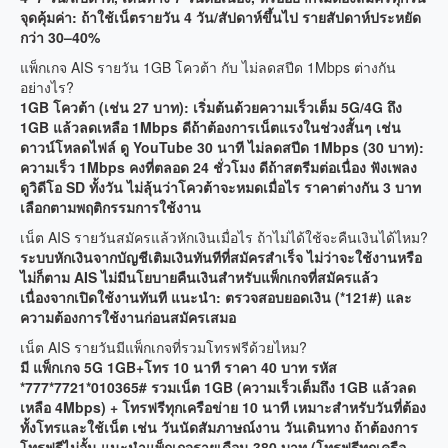
จุดคุ้มค่า: ถ้าใช้เน็ตรายวัน 4 วัน/สัปดาห์ขึ้นไป รายสัปดาห์ประหยัด
กว่า 30–40%
แพ็กเกจ AIS รายวัน 1GB โควต้า กับ ไม่ลดสปีด 1Mbps ต่างกัน
อย่างไร?
1GB โควต้า (เช่น 27 บาท): เริ่มต้นด้วยความเร็วเต็ม 5G/4G ถึง
1GB แล้วลดเหลือ 1Mbps ดีถ้าต้องการเน็ตแรงในช่วงสั้นๆ เช่น
ดาวน์โหลดไฟล์ ดู YouTube 30 นาที ไม่ลดสปีด 1Mbps (30 บาท):
ความเร็ว 1Mbps คงที่ตลอด 24 ชั่วโมง ดีถ้าสตรีมต่อเนื่อง ฟังเพลง
ดูวิดีโอ SD ทั้งวัน ไม่ลุ้นว่าโควต้าจะหมดเมื่อไร ราคาต่างกัน 3 บาท
เลือกตามพฤติกรรมการใช้งาน
เน็ต AIS รายวันสมัครแล้วหักเงินเมื่อไร ถ้าไม่ได้ใช้จะคืนเงินได้ไหม?
ระบบหักเงินจากบัญชีเติมเงินทันทีที่สมัครสำเร็จ ไม่ว่าจะใช้งานหรือ
ไม่ก็ตาม AIS ไม่มีนโยบายคืนเงินสำหรับแพ็กเกจที่สมัครแล้ว
เนื่องจากเปิดใช้งานทันที แนะนำ: ตรวจสอบยอดเงิน (*121#) และ
ความต้องการใช้งานก่อนสมัครเสมอ
เน็ต AIS รายวันมีแพ็กเกจที่รวมโทรฟรีด้วยไหม?
มี แพ็กเกจ 5G 1GB+โทร 10 นาที ราคา 40 บาท รหัส
*777*7721*010365# รวมเน็ต 1GB (ความเร็วเต็มถึง 1GB แล้วลด
เหลือ 4Mbps) + โทรฟรีทุกเครือข่าย 10 นาที เหมาะสำหรับวันที่ต้อง
ทั้งโทรและใช้เน็ต เช่น วันนัดสัมภาษณ์งาน วันเดินทาง ถ้าต้องการ
โทรฟรีไม่อั้น แนะนำแพ็กเกจรายเดือน 380 บาท (โทรฟรีทุกเครือ