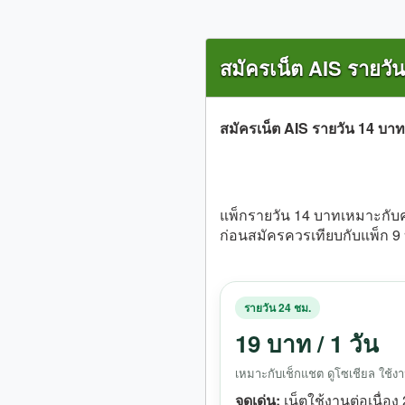
สมัครเน็ต AIS รายวัน
สมัครเน็ต AIS รายวัน 14 บาท 
โปรเน็ต AIS รายวัน 
แพ็กรายวัน 14 บาทเหมาะกับค
ก่อนสมัครควรเทียบกับแพ็ก 9 บา
รายวัน 24 ชม.
19 บาท / 1 วัน
เหมาะกับเช็กแชต ดูโซเชียล ใช้งานเ
จุดเด่น:
เน็ตใช้งานต่อเนื่อง