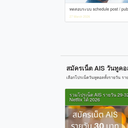
ทดสอบระบบ schedule post / pub
27 March 2026
สมัครเน็ต AIS วันทูคอ
เลือกโปรเน็ตวันทูคอลทั้งรายวัน ราย
รวมโปรเน็ต AIS รายวัน 29-32
Netflix ได้ 2026