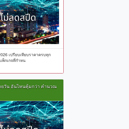
 2026 เปรียบเทียบราคาครบทุก
แพ็กเกจที่กำหน
รายวัน อันไหนคุ้มกว่า คำนวณ