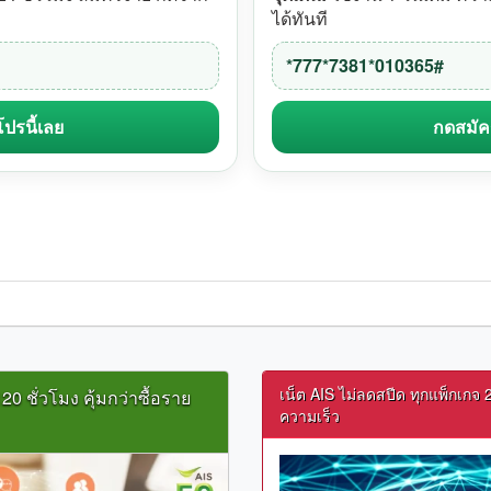
ได้ทันที
*777*7381*010365#
ปรนี้เลย
กดสมัค
เน็ต AIS ไม่ลดสปีด ทุกแพ็กเกจ
20 ชั่วโมง คุ้มกว่าซื้อราย
ความเร็ว