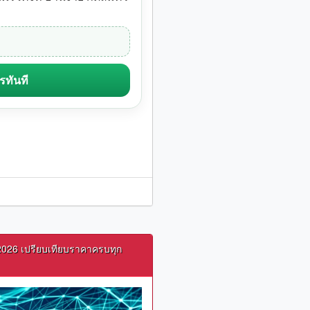
รทันที
 2026 เปรียบเทียบราคาครบทุก