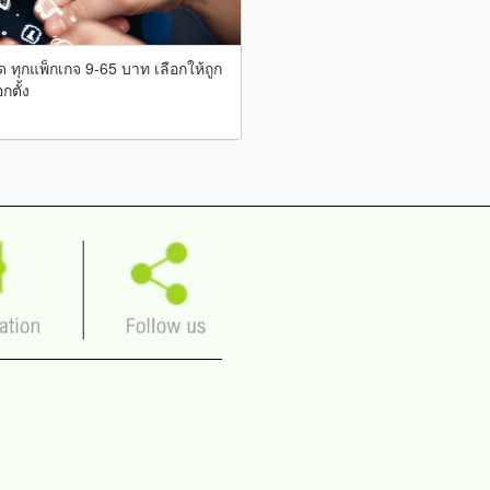
 ทุกแพ็กเกจ 9-65 บาท เลือกให้ถูก
กตั้ง