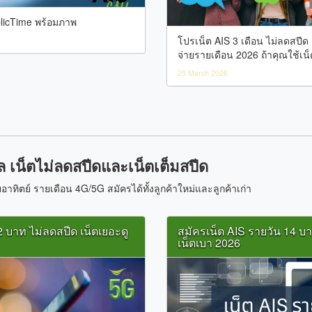
licTime พร้อมภาพ
โปรเน็ต AIS 3 เดือน ไม่ลดสปี
จ่ายรายเดือน 2026 ถ้าคุณใช้เน็ต
25 March 2026
ล เน็ตไม่ลดสปีดและเน็ตเต็มสปีด
อาทิตย์ รายเดือน 4G/5G สมัครได้ทั้งลูกค้าใหม่และลูกค้าเก่า
 บาท ไม่ลดสปีด เน็ตเยอะดู
สมัครเน็ต AIS รายวัน 14 บาท
เน็ตเบา 2026