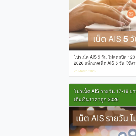
โปรเน็ต AIS 5 วัน ไม่ลดสปีด 120 ชั
2026 แพ็กเกจเน็ต AIS 5 วัน ใช้ง
25 March 2026
โปรเน็ต AIS รายวัน 17-18 บา
เติมเงินราคาถูก 2026