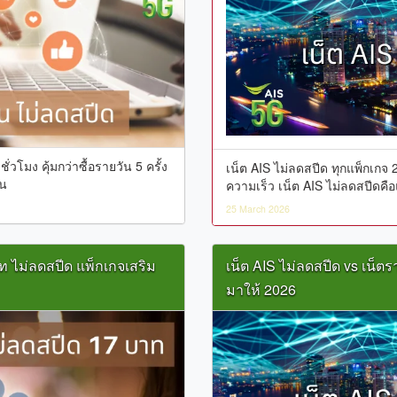
่วโมง คุ้มกว่าซื้อรายวัน 5 ครั้ง
เน็ต AIS ไม่ลดสปีด ทุกแพ็กเกจ
าน
ความเร็ว เน็ต AIS ไม่ลดสปีดคือ
25 March 2026
ท ไม่ลดสปีด แพ็กเกจเสริม
เน็ต AIS ไม่ลดสปีด vs เน็ต
มาให้ 2026