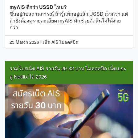
myAIS ดีกว่า USSD ไหม?
ขึ้นอยู่กับสถานการณ์ ถ้ารู้แพ็กอยู่แล้ว USSD เร็วกว่า แต่
ถ้ายังต้องดูรายละเอียด myAIS มักช่วยตัดสินใจได้ง่าย
กว่า
25 March 2026 :
เน็ต AIS ไม่ลดสปีด
รวมโปรเน็ต AIS รายวัน 29-32 บาท ไม่ลดสปีด เน็ตเยอะ
ดู Netflix ได้ 2026