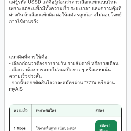
แค่รู้รหัส USSD แต่คือรู้ก่อนว่าควรเลือกแพ็กแบบไหน
เพราะแต่ละแพ็กมีทั้งความเร็ว ระยะเวลา และความคุ้มที่
ต่างกัน ถ้าเลือกแพ็กผิด ต่อให้สมัครถูกก็อาจไม่ตอบโจทย์
การใช้งานจริง
ลำดับที่ถูกคือ เลือกแพ็กก่อน แล้วค่อยเลือกวิธี
สมัคร
แนวคิดที่ควรใช้คือ:
- เลือกก่อนว่าต้องการรายวัน รายสัปดาห์ หรือรายเดือน
- เลือกว่าต้องการแบบไม่ลดสปีดยาว ๆ หรือแบบเน้น
ความเร็วช่วงสั้น
- จากนั้นค่อยตัดสินใจว่าจะสมัครผ่าน *777# หรือผ่าน
myAIS
ความเร็ว
เหมาะกับใคร
สมัคร
สมัคร 1
1 Mbps
ใช้งานพื้นฐาน เน้นประหยัด
Mbps