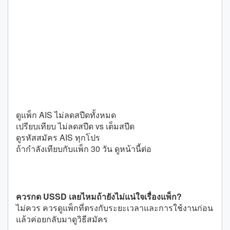
ทั้งหมดก่อน
- ถ้ายังสับสนเรื่องไม่ลดสปีด vs เต็มสปีด ให้ดูหน้า
compare ก่อน
- ถ้าต้องการดูรหัสสมัครของหลายหมวด ให้ไป
หน้ารวม USSD ทั้งเว็บก่อน
[h2]หน้าที่ควรดูต่อก่อนสมัคร
ดูแพ็ก AIS ไม่ลดสปีดทั้งหมด
เปรียบเทียบ ไม่ลดสปีด vs เต็มสปีด
ดูรหัสสมัคร AIS ทุกโปร
ถ้ากำลังเทียบกับแพ็ก 30 วัน ดูหน้านี้ต่อ
คำถามที่คนมักสับสนก่อนสมัคร
ควรกด USSD เลยไหมถ้ายังไม่แน่ใจเรื่องแพ็ก?
ไม่ควร ควรดูแพ็กที่ตรงกับระยะเวลาและการใช้งานก่อน
แล้วค่อยกลับมาดูวิธีสมัคร